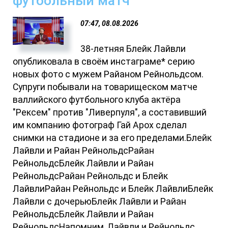
футбольный матч
07:47, 08.08.2026
38-летняя Блейк Лайвли
опубликовала в своём инстаграме* серию
новых фото с мужем Райаном Рейнольдсом.
Супруги побывали на товарищеском матче
валлийского футбольного клуба актёра
"Рексем" против "Ливерпуля", а составивший
им компанию фотограф Гай Арох сделал
снимки на стадионе и за его пределами.Блейк
Лайвли и Райан РейнольдсРайан
РейнольдсБлейк Лайвли и Райан
РейнольдсРайан Рейнольдс и Блейк
ЛайвлиРайан Рейнольдс и Блейк ЛайвлиБлейк
Лайвли с дочерьюБлейк Лайвли и Райан
РейнольдсБлейк Лайвли и Райан
РейнольдсНапомним, Лайвли и Рейнольдс